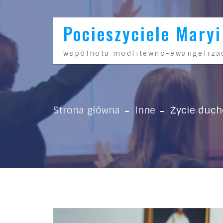
Skip to content
Pocieszyciele Maryi
wspólnota modlitewno-ewangeliza
Strona główna
Inne
Życie duch