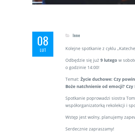
08
Inne
Kolejne spotkanie z cyklu „Katech
LUT
Odbędzie się już
9 lutego
w sobotę
o godzinie 14:00!
Temat:
Życie duchowe: Czy powi
Boże natchnienie od emocji? Czy
Spotkanie poprowadzi siostra Toma
współorganizatorką rekolekcji i sp
Wstęp jest wolny, planujemy zapew
Serdecznie zapraszamy!