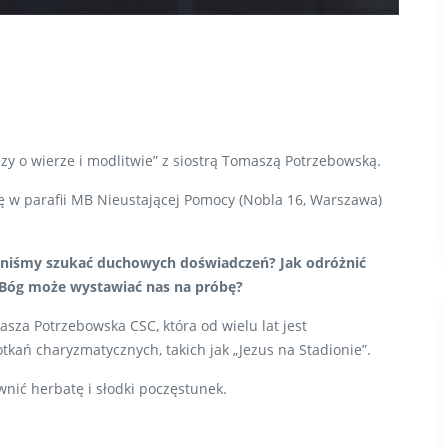
ezy o wierze i modlitwie” z siostrą Tomaszą Potrzebowską.
 w parafii MB Nieustającej Pomocy (Nobla 16, Warszawa)
nniśmy szukać duchowych doświadczeń? Jak odróżnić
 Bóg może wystawiać nas na próbę?
sza Potrzebowska CSC, która od wielu lat jest
otkań charyzmatycznych, takich jak „Jezus na Stadionie”.
nić herbatę i słodki poczęstunek.