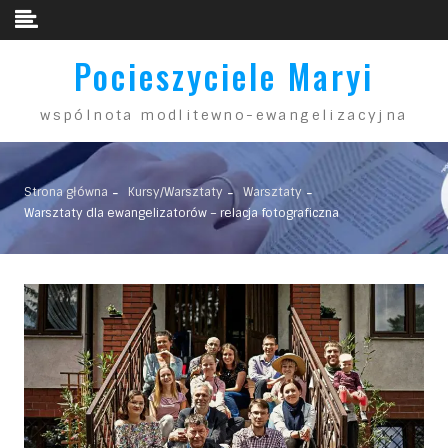
Skip to content
Pocieszyciele Maryi
wspólnota modlitewno-ewangelizacyjna
Strona główna
Kursy/Warsztaty
Warsztaty
Warsztaty dla ewangelizatorów – relacja fotograficzna