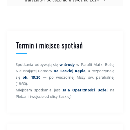
Warsztaty Pocieszenie w styczniu 2024
Termin i miejsce spotkań
Spotkania odbywają się
w środy
w Parafii Matki Bożej
Nieustającej Pomocy
na Saskiej Kępie
, a rozpoczynają
się
ok. 19:20
— po wieczornej Mszy św. parafialnej
(18:30).
Miejscem spotkania jest
sala Opatrzności Bożej
na
Plebanii (wejście od ulicy Saskiej).