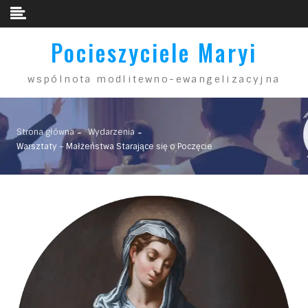
Skip to content
Pocieszyciele Maryi
wspólnota modlitewno-ewangelizacyjna
Strona główna
Wydarzenia
Warsztaty – Małżeństwa Starające się o Poczęcie