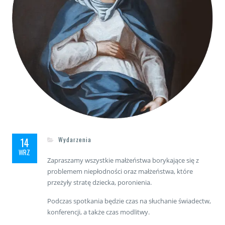
14
Wydarzenia
WRZ
Zapraszamy wszystkie małżeństwa borykające się z
problemem niepłodności oraz małżeństwa, które
przeżyły stratę dziecka, poronienia.
Podczas spotkania będzie czas na słuchanie świadectw,
konferencji, a także czas modlitwy.