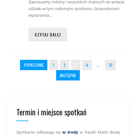
Zapraszamy rodziny i wszystkich chętnych do wzięcia
udziału w tym radosnym spotkaniu. Gospodarzem
wydarzenia…
CZYTAJ DALEJ
Stronicowanie wpisów
POPRZEDNIE
1
2
3
4
…
10
NASTĘPNE
Termin i miejsce spotkań
Spotkania odbywają się
w środy
w Parafii Matki Bożej