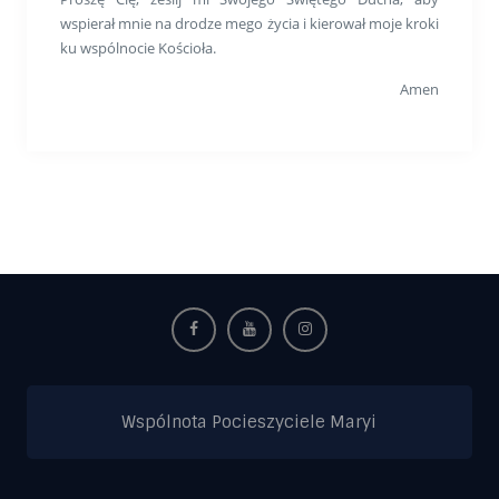
wspierał mnie na drodze mego życia i kierował moje kroki
ku wspólnocie Kościoła.
Amen
Wspólnota Pocieszyciele Maryi