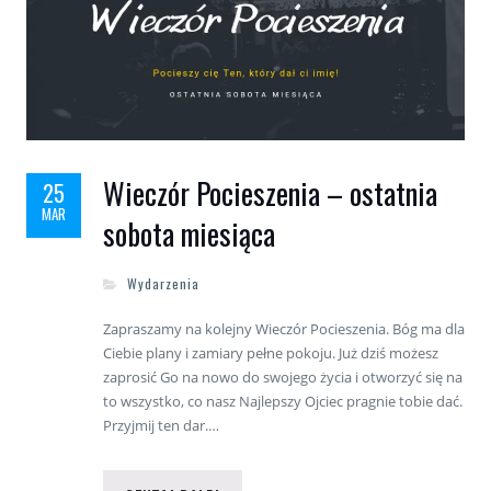
Wieczór Pocieszenia – ostatnia
25
MAR
sobota miesiąca
Wydarzenia
Zapraszamy na kolejny Wieczór Pocieszenia. Bóg ma dla
Ciebie plany i zamiary pełne pokoju. Już dziś możesz
zaprosić Go na nowo do swojego życia i otworzyć się na
to wszystko, co nasz Najlepszy Ojciec pragnie tobie dać.
Przyjmij ten dar.…