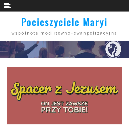
Skip to content
Pocieszyciele Maryi
wspólnota modlitewno-ewangelizacyjna