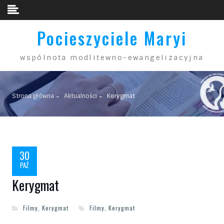
Skip to content
Pocieszyciele Maryi
wspólnota modlitewno-ewangelizacyjna
Strona główna
Aktualności
Kerygmat
30
PAŹ
Kerygmat
Filmy
,
Kerygmat
Filmy
,
Kerygmat