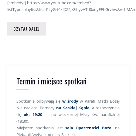
[embedyt] https://www.youtube.com/embed?
listType=playlist&list=PLyGrf6kfXZ5jz8ibyvVTd0xuyEFhGrvhw&v=bMAm
CZYTAJ DALEJ
Termin i miejsce spotkań
Spotkania odbywają się
w środy
w Parafii Matki Bożej
Nieustającej Pomocy
na Saskiej Kępie
, a rozpoczynają
się
ok. 19:20
— po wieczornej Mszy św. parafialnej
(18:30).
Miejscem spotkania jest
sala Opatrzności Bożej
na
Plebanii (wejście od ulicy Saskiej).